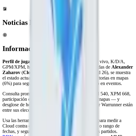
Noticias Relacionadas
Información
Perfil de jugador de Dota 2 de Cloud
: MMR en vivo, K/D/A,
GPM/XPM, héroes más usados e historial de partidas de
Alexander
Zaharov
(
Cloud
). Representando a
G-Time
(edad 26), se muestra
el estado actual de torneo de Cloud y la tasa de victorias en mapas
(6%) para seguir su rendimiento reciente e impacto en eventos.
Consulta promedios detallados — KDA 6.3, GPM 540, XPM 668,
participación en asesinatos 64% a lo largo de 208 mapas — y
desglose de héroes donde Pangolier, Mars, Centaur Warrunner están
entre sus elecciones principales.
Usa las herramientas de comparación de
RDY.gg
para medir a
Cloud contra otros profesionales, filtrar por torneo o rango de
fechas, y seguir actualizaciones en vivo durante los partidos.