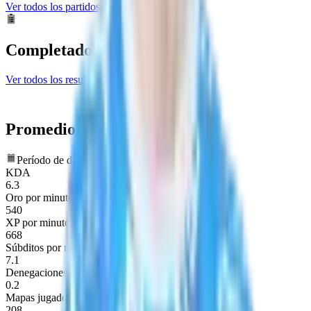
Ver todos los partidos próximos
Completados
Ver todos los resultados
Promedio
Estadísticas
Período de datos: últimos 6 meses
KDA
6.3
Oro por minuto
540
XP por minuto
668
Súbditos por minuto
7.1
Denegaciones por minuto
0.2
Mapas jugados
208