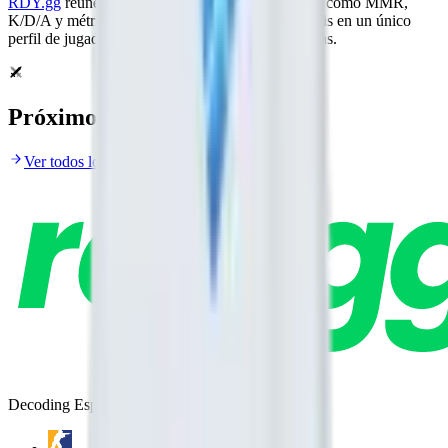
RDY.gg
reúne las mejores
estadísticas de Dota 2
como MMR,
K/D/A y métricas de héroes para scouting y análisis en un único
perfil de jugador con búsqueda para fans y analistas.
Próximos partidos
Ver todos los partidos próximos
Decoding Esports