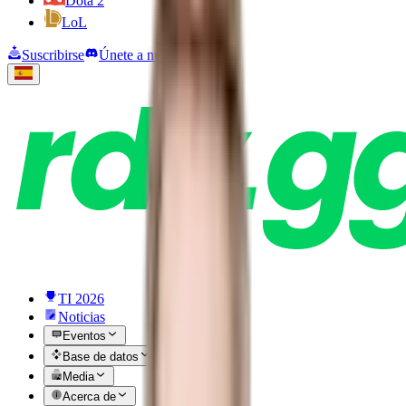
Dota 2
LoL
Suscribirse
Únete a nuestro Discord
TI 2026
Noticias
Eventos
Base de datos
Media
Acerca de