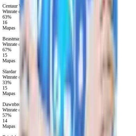
Centaur Warrunner
Winrate de Mapa
63%
16
Mapas
Beastmaster
Winrate de Mapa
67%
15
Mapas
Slardar
Winrate de Mapa
33%
15
Mapas
Dawnbreaker
Winrate de Mapa
57%
14
Mapas