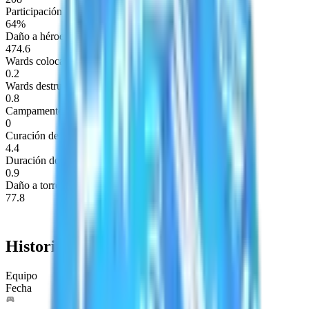
Participación en asesinatos
64%
Daño a héroes por minuto
474.6
Wards colocados por mapa
0.2
Wards destruidos por mapa
0.8
Campamentos apilados por minuto
0
Curación de héroes por minuto
4.4
Duración de aturdimiento por minuto
0.9
Daño a torres por minuto
77.8
Historial del equipo
Equipo
Fecha