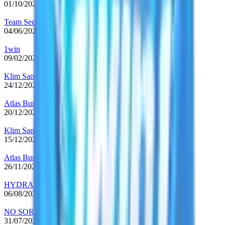
01/10/2025
-
02/12/2025
Team Secret
04/06/2025
-
17/09/2025
1win
09/02/2024
-
04/06/2025
Klim Sani4
24/12/2023
-
08/02/2024
Atlas Burden
20/12/2023
-
24/12/2023
Klim Sani4
15/12/2023
-
20/12/2023
Atlas Burden
26/11/2023
-
15/12/2023
HYDRA
06/08/2023
-
26/11/2023
NO SORRY
31/07/2022
-
02/12/2022