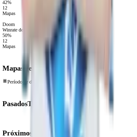
42%
12
Mapas
Doom
Winrate de Mapa
50%
12
Mapas
Mapas recientes
estadísticas
Período de datos: últimos 6 meses
Pasados
Torneos
Próximos
Torneos