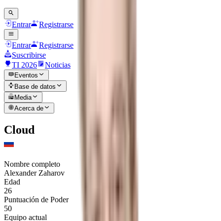
Entrar
Registrarse
Entrar
Registrarse
Suscribirse
TI 2026
Noticias
Eventos
Base de datos
Media
Acerca de
Cloud
Nombre completo
Alexander Zaharov
Edad
26
Puntuación de Poder
50
Equipo actual