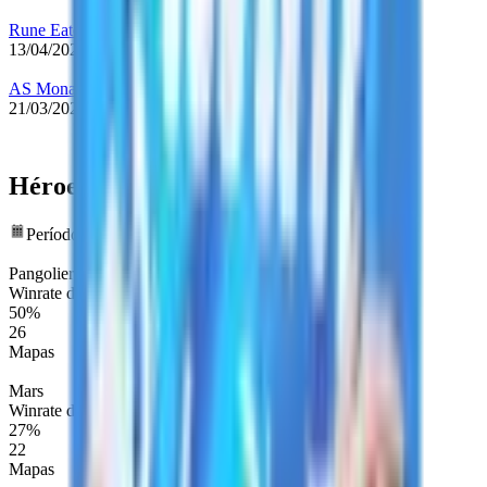
Rune Eaters
13/04/2022
-
31/07/2022
AS Monaco Gambit
21/03/2022
-
13/04/2022
Héroes más jugados
Período de datos: últimos 12 meses
Pangolier
Winrate de Mapa
50%
26
Mapas
Mars
Winrate de Mapa
27%
22
Mapas