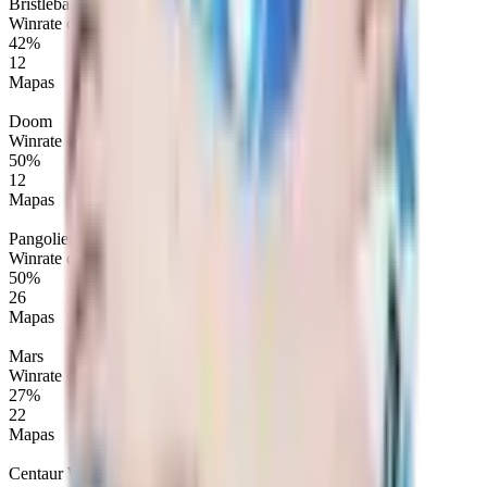
Bristleback
Winrate de Mapa
42%
12
Mapas
Doom
Winrate de Mapa
50%
12
Mapas
Pangolier
Winrate de Mapa
50%
26
Mapas
Mars
Winrate de Mapa
27%
22
Mapas
Centaur Warrunner