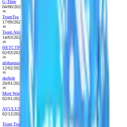
G-Time
04/06/2026
-
hasta ahora
TeamTea
17/09/2025
-
hasta ahora
Team Alohadance
14/03/2026
-
04/06/2026
HETCTPAXA
02/03/2026
-
13/03/2026
alohasquad
12/02/2026
-
02/03/2026
skebob
26/01/2026
-
12/02/2026
Most Wanted
02/01/2026
-
26/01/2026
AVULUS
02/12/2025
-
02/01/2026
Team Tea