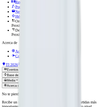
Reels
Podcasts
Newsletter
Héroe del día
Ordénalos
Proximamente
De héroe a cero
Proximamente
Acerca de
Acerca de nosotros
Contáctanos
TI 2026
Noticias
Eventos
Base de datos
Media
Acerca de
No te pierdas ninguna actualización
Recibe un resumen elegante y seleccionado de las partidas más
importantes, análisis de parches y noticias del más alto nivel