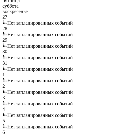
пятница
суббота
воскресенье
27
Нет запланированных событий
28
Нет запланированных событий
29
Нет запланированных событий
30
Нет запланированных событий
31
Нет запланированных событий
1
Нет запланированных событий
2
Нет запланированных событий
3
Нет запланированных событий
4
Нет запланированных событий
5
Нет запланированных событий
6