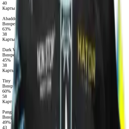
40
Карты
Abaddon
Винрейт карт
63%
38
Карты
Dark Willow
Винрейт карт
45%
38
Карты
Tiny
Винрейт карт
60%
58
Карты
Pangolier
Винрейт карт
49%
43