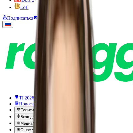
Dota 2
LoL
Подписаться
Открыть Discord
TI 2026
Новости
События
База данных
Медиа
О нас