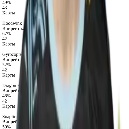
49%
43
Карты
Hoodwink
Винрейт карт
67%
42
Карты
Gyrocopter
Винрейт карт
52%
42
Карты
Dragon Knight
Винрейт карт
48%
42
Карты
Snapfire
Винрейт карт
50%