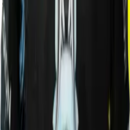
0%
25%
50%
75%
100%
Винрейт карт
36%
Первая кровь
37%
Первая башня
92%
Первый Рошан
53%
Первые казармы
40%
Первые 5 убийств
86%
Первые 10 убийств
38%
Первые 15 убийств
34%
Первые 20 убийств
32%
Временной горизонт — текущий месяц до сегодняшнего дня
плюс два предыдущих месяца (например, на дату 10 июня
горизонт данных — 1 апреля – 10 июня)