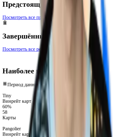
Предстоящие матчи
Посмотреть все предстоящие матчи
Завершённые
Посмотреть все результаты
Наиболее играемые герои
Период данных: последние 12 мес.
Tiny
Винрейт карт
60%
58
Карты
Pangolier
Винрейт карт