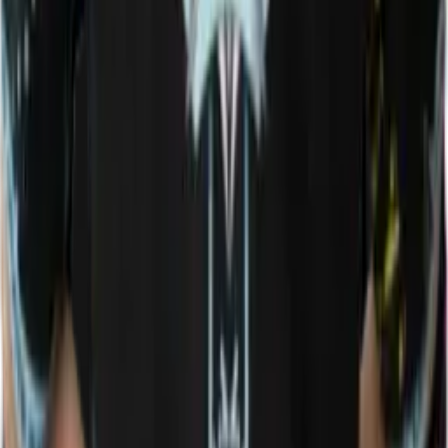
Прошедшие
Турниры
Предстоящие
Турниры
Похожие новости
Информация
Откройте полный профиль команды DOTA 2
Passion UA
—
ваш главный источник их соревновательной статистики и
рейтингов. Отслеживайте
текущий состав
, включая звездных
игроков, таких как
Crystallize
,
Moonlight (UA player)
,
ПРАВАЯ ЛАПА>КАМРИ
,
kreker
,
QBFY
, и получайте