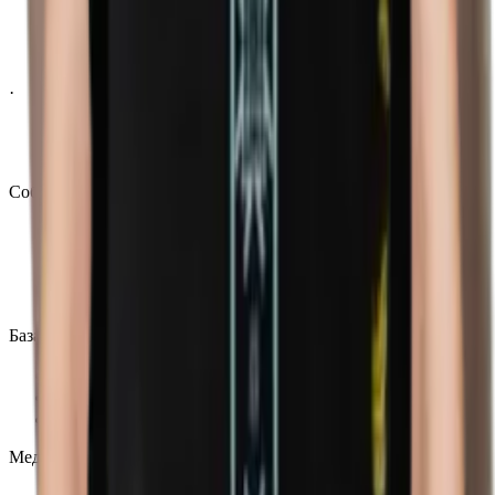
·
TI 2026
Новости
События
Матчи
Результаты
Турниры
Календарь
База данных
Команды
Игроки
Герои
Медиа