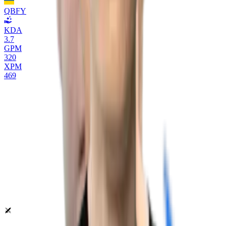
QBFY
KDA
3.7
GPM
320
XPM
469