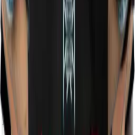
обновления обо всех официальных трансферах. Анализируйте
их
общую эффективность
, включая процент побед (38%) во
всех профессиональных матчах и общий выигрыш призовых.
Изучите их
полную историю матчей
, чтобы просмотреть
последние результаты и турнирные позиции. Ознакомьтесь с
подробной статистикой игроков
, включая индивидуальные
показатели KDA, GPM, XPM и данные по эффективности
героев в каждой игре.
Следите в реальном времени за обновлениями Passion UA во
время турниров, прямыми эфирами, их
фирменными и
наиболее часто выбираемыми героями
, статистикой, а
также находите лучшие моменты и ключевые хайлайты из
последних матчей Passion UA.
RDY.gg
объединяет
состав,
результаты и расширенную командную статистику
в одном
удобном профиле с поиском. Независимо от того, следите ли
вы за их путем к The International или смотрите предстоящие
матчи, мы — лучший источник всей статистики по Dota 2.
Предстоящие матчи