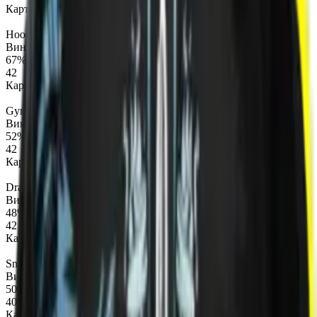
Карты
Hoodwink
Винрейт карт
67%
42
Карты
Gyrocopter
Винрейт карт
52%
42
Карты
Dragon Knight
Винрейт карт
48%
42
Карты
Snapfire
Винрейт карт
50%
40
Карты