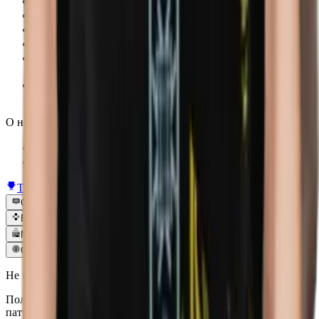
Reels
Подкасты
Рассылка
Герой дня
Отсортируй их
Скоро
От героя к нулю
Скоро
О нас
О нас
Контакты
TI 2026
Новости
События
База данных
Медиа
О нас
Не пропустите ни одного обновления
Получайте стильную подборку самых ярких матчей, разбор
патчей и новости топ-уровня прямо в свой почтовый ящик.