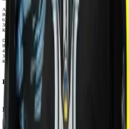
Abaddon
Винрейт карт
63%
38
Карты
Dark Willow
Винрейт карт
45%
38
Карты
Карты
Недавние
Команда
Статистика
Ставки карт
Производительность
Размер выборки:
23 карт