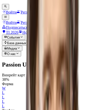
Войти
Регистрация
Войти
Регистрация
Подписаться
TI 2026
Новости
События
База данных
Медиа
О нас
Passion UA
Винрейт карт
38%
Форма
W
L
L
L
L