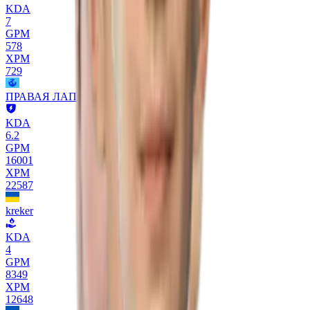
KDA
7
GPM
578
XPM
729
ПРАВАЯ ЛАПА>КАМРИ
KDA
6.2
GPM
16001
XPM
22587
kreker
KDA
4
GPM
8349
XPM
12648