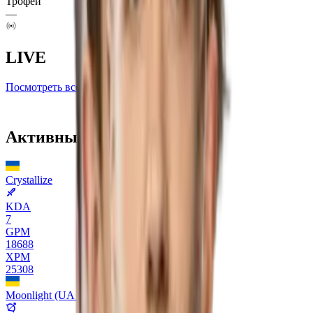
Трофеи
—
LIVE
Посмотреть все лайв-матчи
Активный
Состав
Crystallize
KDA
7
GPM
18688
XPM
25308
Moonlight (UA player)