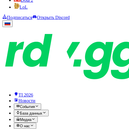
Dota 2
LoL
Подписаться
Открыть Discord
TI 2026
Новости
События
База данных
Медиа
О нас