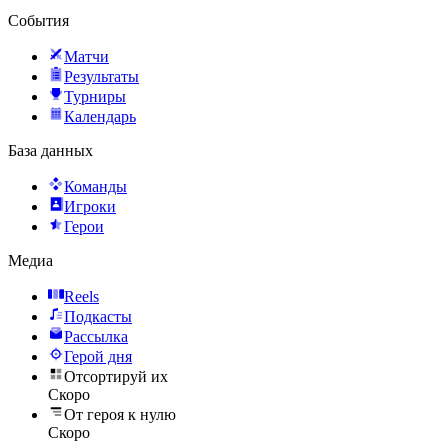
События
Матчи
Результаты
Турниры
Календарь
База данных
Команды
Игроки
Герои
Медиа
Reels
Подкасты
Рассылка
Герой дня
Отсортируй их
Скоро
От героя к нулю
Скоро