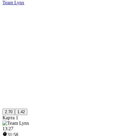
Team Lynx
2.70
1.42
Карта 1
13
:
27
31:58