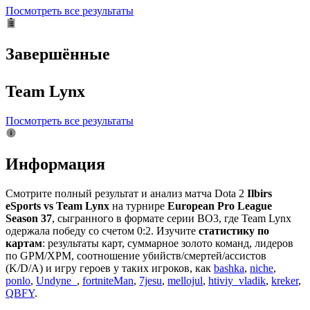
Посмотреть все результаты
Завершённые
Team Lynx
Посмотреть все результаты
Информация
Смотрите полный результат и анализ матча Dota 2
Ilbirs
eSports vs Team Lynx
на турнире
European Pro League
Season 37
, сыгранного в формате серии BO3, где Team Lynx
одержала победу со счетом 0:2. Изучите
статистику по
картам
: результаты карт, суммарное золото команд, лидеров
по GPM/XPM, соотношение убийств/смертей/ассистов
(K/D/A) и игру героев у таких игроков, как
bashka
,
niche
,
ponlo
,
Undyne_
,
fortniteMan
,
7jesu
,
mellojul
,
htiviy_vladik
,
kreker
,
QBFY
.