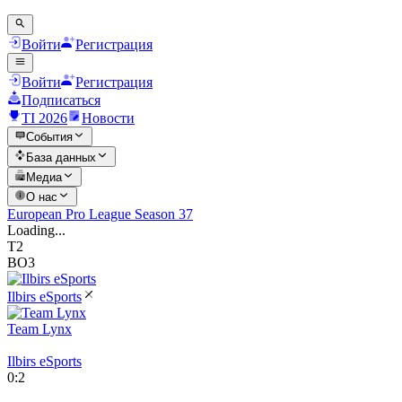
Войти
Регистрация
Войти
Регистрация
Подписаться
TI 2026
Новости
События
База данных
Медиа
О нас
European Pro League Season 37
Loading...
T2
BO3
Ilbirs eSports
Team Lynx
Ilbirs eSports
0
:
2