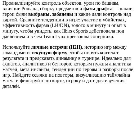
Проанализируйте контроль объектов, урон по башням,
влияние Рошана, сборку предметов и
фазы драфта
— какие
герои были
выбраны, забанены
и какие дали контроль над
картой. Сравните тенденции в игре: участие в убийствах,
эффективность фарма (LH/DN), золото в минуту и опыт в
минуту, чтобы увидеть, как Ilbirs eSports действовала под
давлением и в чем Team Lynx превзошла соперника.
Используйте
личные встречи (H2H)
, историю игр между
командами и
текущую форму
, чтобы понять контекст
результата и предсказать динамику в турнире. Идеально для
фанатов, аналитиков и бетторов, которым нужны аналитика
матчей, мета-инсайты, тенденции по героям и разборы после
игр. Найдите ссылки на повторы, визуализацию таймлайна
матча и фильтруйте по карте, игроку и дате для изучения
деталей.