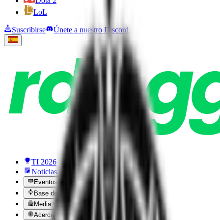
Dota 2
LoL
Suscribirse
Únete a nuestro Discord
TI 2026
Noticias
Eventos
Base de datos
Media
Acerca de