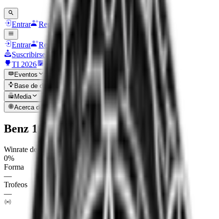
Entrar
Registrarse
Entrar
Registrarse
Suscribirse
TI 2026
Noticias
Eventos
Base de datos
Media
Acerca de
Benz 190E
Winrate de Mapa
0%
Forma
—
Trofeos
—