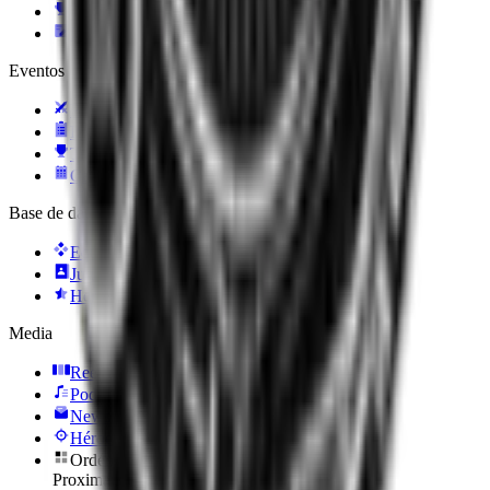
TI 2026
Noticias
Eventos
Partidos
Resultados
Torneos
Calendario
Base de datos
Equipos
Jugadores
Heroes
Media
Reels
Podcasts
Newsletter
Héroe del día
Ordénalos
Proximamente