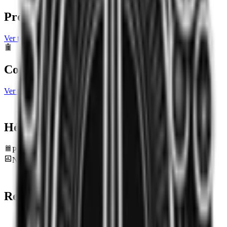
Próximos partidos
Ver todos los partidos próximos
Completados
Ver todos los resultados
Héroes más jugados
Período de datos: últimos 12 meses
No hay estadísticas disponibles en este momento
Recientes
Mapas