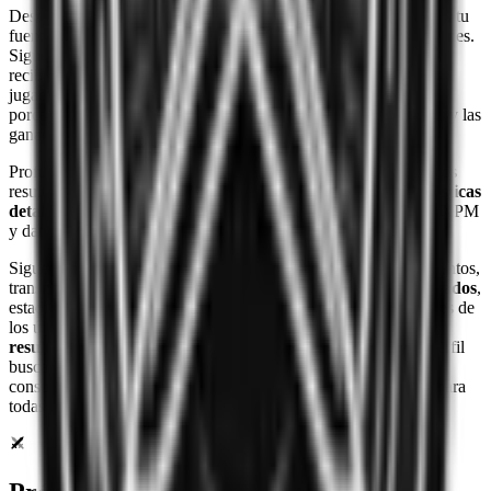
Descubre el perfil completo del equipo de DOTA 2
Benz 190E
, tu
fuente definitiva para sus estadísticas competitivas y clasificaciones.
Sigue la
alineación actual
, con jugadores destacados como , y
recibe actualizaciones sobre todos los traspasos oficiales de
jugadores. Analiza su
rendimiento general
, incluyendo el
porcentaje de victorias (0%) en todos sus partidos profesionales y las
ganancias totales en premios.
Profundiza en su
historial completo de partidas
para revisar los
resultados recientes y las posiciones en torneos. Explora
estadísticas
detalladas de jugadores
, incluyendo KDA individual, GPM, XPM
y datos de rendimiento de héroes en cada partida.
Sigue en vivo las actualizaciones de Benz 190E durante los eventos,
transmisiones en directo, sus
héroes característicos y más jugados
,
estadísticas y descubre momentos destacados en video y titulares de
los últimos partidos de Benz 190E.
RDY.gg
reúne
plantilla,
resultados y completas estadísticas de equipo
en un único perfil
buscable. Ya sea que sigas su camino hacia The International o
consultes sus próximos encuentros, somos la fuente definitiva para
todas las estadísticas de Dota 2.