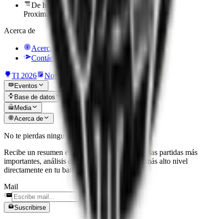
De héroe a cero
Proximamente
Acerca de
Acerca de nosotros
Contáctanos
TI 2026
Noticias
Eventos
Base de datos
Media
Acerca de
No te pierdas ninguna actualización
Recibe un resumen elegante y seleccionado de las partidas más
importantes, análisis de parches y noticias del más alto nivel
directamente en tu bandeja de entrada.
Mail
Suscribirse