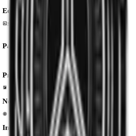
Equipo
Estadísticas
No hay estadísticas disponibles en este momento
Pasados
Torneos
Próximos
Torneos
Noticias Relacionadas
Información