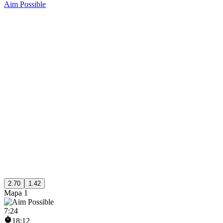
Aim Possible
2.70
1.42
Mapa 1
7
:
24
18:12