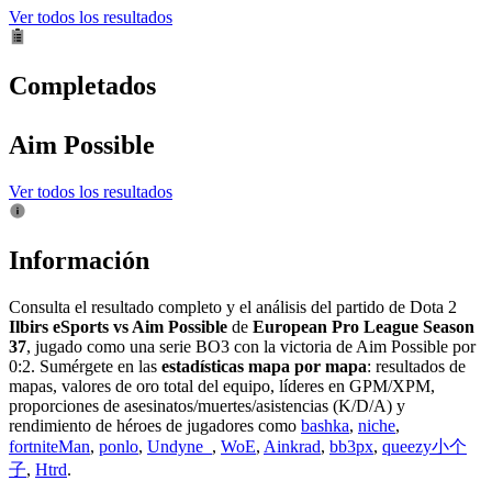
Ver todos los resultados
Completados
Aim Possible
Ver todos los resultados
Información
Consulta el resultado completo y el análisis del partido de Dota 2
Ilbirs eSports vs Aim Possible
de
European Pro League Season
37
, jugado como una serie BO3 con la victoria de Aim Possible por
0:2. Sumérgete en las
estadísticas mapa por mapa
: resultados de
mapas, valores de oro total del equipo, líderes en GPM/XPM,
proporciones de asesinatos/muertes/asistencias (K/D/A) y
rendimiento de héroes de jugadores como
bashka
,
niche
,
fortniteMan
,
ponlo
,
Undyne_
,
WoE
,
Ainkrad
,
bb3px
,
queezy小个
子
,
Htrd
.