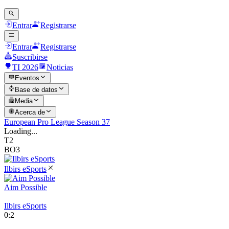
Entrar
Registrarse
Entrar
Registrarse
Suscribirse
TI 2026
Noticias
Eventos
Base de datos
Media
Acerca de
European Pro League Season 37
Loading...
T2
BO3
Ilbirs eSports
Aim Possible
Ilbirs eSports
0
:
2