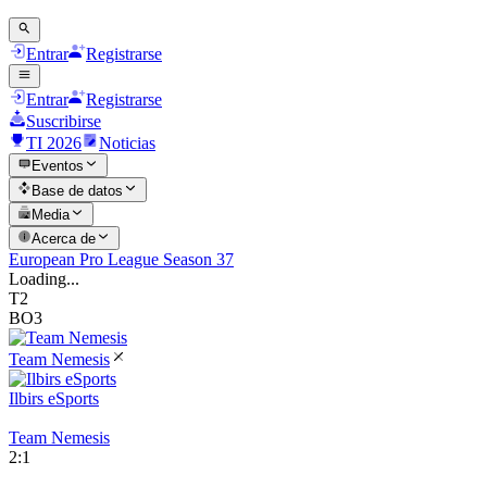
Entrar
Registrarse
Entrar
Registrarse
Suscribirse
TI 2026
Noticias
Eventos
Base de datos
Media
Acerca de
European Pro League Season 37
Loading...
T2
BO3
Team Nemesis
Ilbirs eSports
Team Nemesis
2
:
1