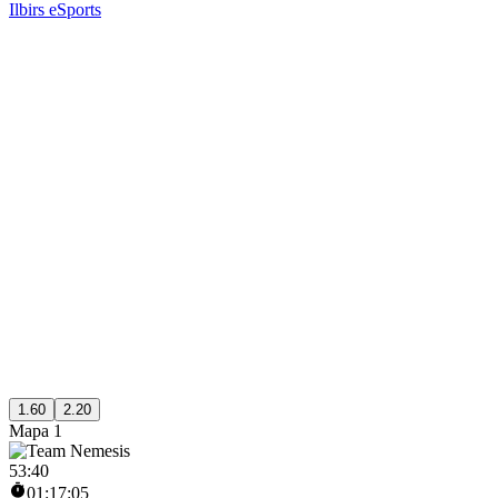
Ilbirs eSports
1.60
2.20
Mapa 1
53
:
40
01:17:05