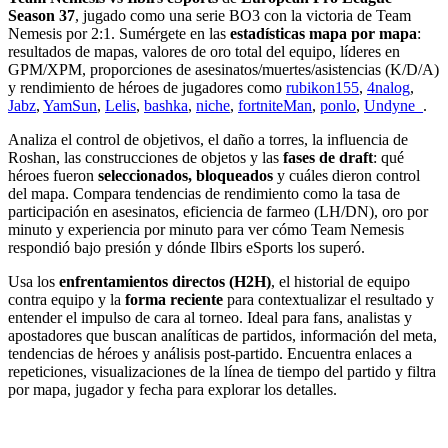
Season 37
, jugado como una serie BO3 con la victoria de Team
Nemesis por 2:1. Sumérgete en las
estadísticas mapa por mapa
:
resultados de mapas, valores de oro total del equipo, líderes en
GPM/XPM, proporciones de asesinatos/muertes/asistencias (K/D/A)
y rendimiento de héroes de jugadores como
rubikon155
,
4nalog
,
Jabz
,
YamSun
,
Lelis
,
bashka
,
niche
,
fortniteMan
,
ponlo
,
Undyne_
.
Analiza el control de objetivos, el daño a torres, la influencia de
Roshan, las construcciones de objetos y las
fases de draft
: qué
héroes fueron
seleccionados, bloqueados
y cuáles dieron control
del mapa. Compara tendencias de rendimiento como la tasa de
participación en asesinatos, eficiencia de farmeo (LH/DN), oro por
minuto y experiencia por minuto para ver cómo Team Nemesis
respondió bajo presión y dónde Ilbirs eSports los superó.
Usa los
enfrentamientos directos (H2H)
, el historial de equipo
contra equipo y la
forma reciente
para contextualizar el resultado y
entender el impulso de cara al torneo. Ideal para fans, analistas y
apostadores que buscan analíticas de partidos, información del meta,
tendencias de héroes y análisis post-partido. Encuentra enlaces a
repeticiones, visualizaciones de la línea de tiempo del partido y filtra
por mapa, jugador y fecha para explorar los detalles.