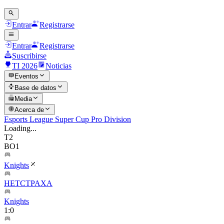
Entrar
Registrarse
Entrar
Registrarse
Suscribirse
TI 2026
Noticias
Eventos
Base de datos
Media
Acerca de
Esports League Super Cup Pro Division
Loading...
T2
BO1
Knights
HETCTPAXA
Knights
1
:
0