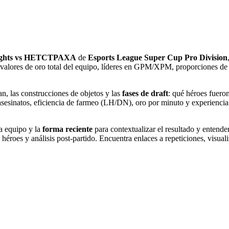
ghts vs HETCTPAXA
de
Esports League Super Cup Pro Division
 valores de oro total del equipo, líderes en GPM/XPM, proporciones de
han, las construcciones de objetos y las
fases de draft
: qué héroes fuero
asesinatos, eficiencia de farmeo (LH/DN), oro por minuto y experienci
ra equipo y la
forma reciente
para contextualizar el resultado y entender
héroes y análisis post-partido. Encuentra enlaces a repeticiones, visuali