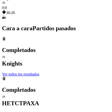
0
:
0
36:26
Cara a cara
Partidos pasados
Completados
Knights
Ver todos los resultados
Completados
HETCTPAXA