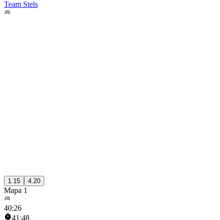
Team Stels
1.15
4.20
Mapa 1
40
:
26
41:48