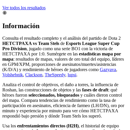
Ver todos los resultados
Información
Consulta el resultado completo y el análisis del partido de Dota 2
HETCTPAXA vs Team Stels
de
Esports League Super Cup
Pro Division
, jugado como una serie BO1 con la victoria de
HETCTPAXA por 1:0. Sumérgete en las
estadísticas mapa por
mapa
: resultados de mapas, valores de oro total del equipo, líderes
en GPM/XPM, proporciones de asesinatos/muertes/asistencias
(K/D/A) y rendimiento de héroes de jugadores como
Gazyava
,
Volshebnik
,
Clackson
,
TheSpeedy
,
lupsi
.
Analiza el control de objetivos, el daño a torres, la influencia de
Roshan, las construcciones de objetos y las
fases de draft
: qué
héroes fueron
seleccionados, bloqueados
y cuáles dieron control
del mapa. Compara tendencias de rendimiento como la tasa de
participación en asesinatos, eficiencia de farmeo (LH/DN), oro por
minuto y experiencia por minuto para ver cómo HETCTPAXA
respondió bajo presión y dónde Team Stels los superó.
Usa los
enfrentamientos directos (H2H)
, el historial de equipo