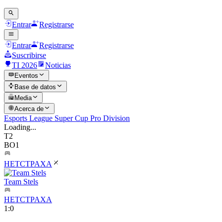
Entrar
Registrarse
Entrar
Registrarse
Suscribirse
TI 2026
Noticias
Eventos
Base de datos
Media
Acerca de
Esports League Super Cup Pro Division
Loading...
T2
BO1
HETCTPAXA
Team Stels
HETCTPAXA
1
:
0